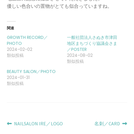
優しい色合いの置物がとても似合っていますね。
関連
GROWTH RECORD／
一般社団法人さぬき市津田
PHOTO
地区まちづくり協議会さま
2024-02-02
／POSTER
類似投稿
2024-08-02
類似投稿
BEAUTY SALON／PHOTO
2024-01-31
類似投稿
投
前
次
NAILSALON IRE／LOGO
名刺／CARD
の
の