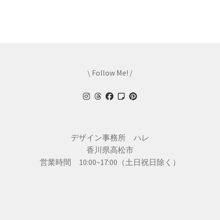
稿
投
投
ナ
稿:
稿:
ビ
ゲ
\ Follow Me! /
ー
シ
ョ
ン
デザイン事務所 ハレ
香川県高松市
営業時間 10:00~17:00（土日祝日除く）