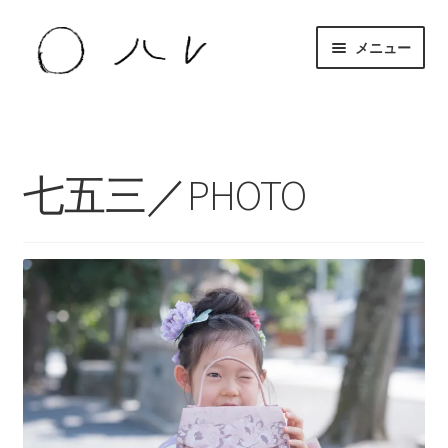
ナ
コ
メニュー
ビ
ン
ゲ
テ
about
ー
ン
シ
ツ
work
ョ
へ
七五三／PHOTO
ン
ス
news
へ
キ
ス
ッ
キ
プ
ッ
プ