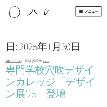
ナ
コ
メニュー
ビ
ン
ゲ
テ
about
ー
ン
シ
ツ
work
ョ
へ
日:
2025年1月30日
ン
ス
news
へ
キ
ス
ッ
2025-01-30
に投稿
投稿者
ハレ
キ
プ
専門学校穴吹デザイ
ッ
プ
ンカレッジ「デザイ
ン展’25」登壇